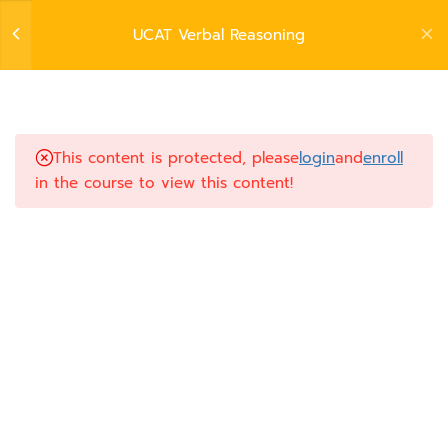
UCAT Verbal Reasoning
©2026 www.aimslearning.online. All Rights Reserved.
7
UCAT Verbal Reasoning
Privacy Policy
|
Terms and Conditions
This content is protected, please
login
and
enroll
Introduction
in the course to view this content!
Practice 1
Practice 2
Practice 3
Practice 4
Practice 5