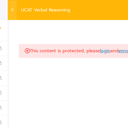
HOME
UCAT Verbal Reasoning
LIVE ONLINE CLASS
SELF@HOME
ขั้นตอน
7
acy Policy
|
Terms and Conditions
This content is protected, please
login
and
enrol