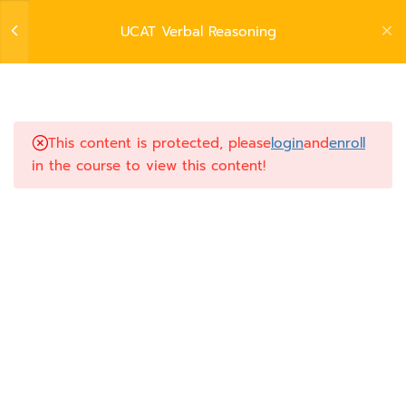
UCAT Verbal Reasoning
©2026 www.aimslearning.online. All Rights Reserved.
7
UCAT Verbal Reasoning
Privacy Policy
|
Terms and Conditions
This content is protected, please
login
and
enroll
Introduction
in the course to view this content!
Practice 1
Practice 2
Practice 3
Practice 4
Practice 5