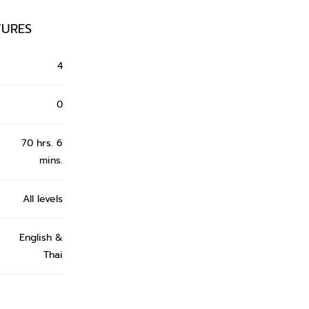
TURES
4
0
70 hrs. 6
mins.
All levels
English &
Thai