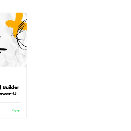
Aims
| Builder
SAT Reading & Writing | Builder
 Power-Up
| Quest 1: Skill Check, Power-Up
t
Task & Post-Test
Free
Free