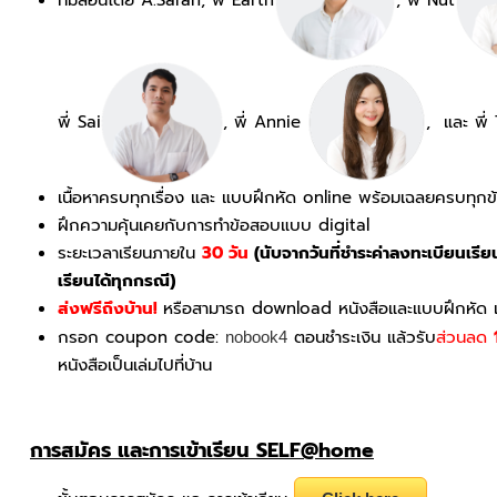
พี่ Sai
, พี่ Annie
, และ พี
เนื้อหาครบทุกเรื่อง และ แบบฝึกหัด online พร้อมเฉลยครบทุ
กข
ฝึกความคุ้นเคยกับการทำข้อสอบแบบ digital
ระยะเวลาเรียนภายใน
30 วัน
(นับจากวันที่ชำระค่าลงทะเบียนเร
เรียนได้ทุกกรณี)
ส่งฟรีถึงบ้าน!
หรือ
สามารถ download หนังสือและแบบฝึกหัด แล้
กรอก coupon code:
ตอนชำระเงิน แล้วรับ
ส่วนลด
nobook4
หนังสือเป็นเล่มไปที่บ้าน
การสมัคร และการเข้าเรียน SELF@home