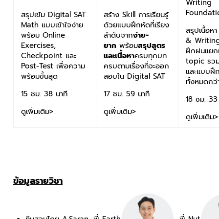
Writing
Foundati
สร้าง Skill การเรียนรู้
สรุปเข้ม Digital SAT
ด้วยแบบฝึกหัดที่เรียง
Math แบบเข้าใจง่าย
สรุปเนื้อห
ลำดับจาก
ง่าย-
พร้อม Online
& Writin
ยาก
พร้อม
สรุปสูตร
Exercises,
ฝึกฝนแยกแ
และเนื้อหา
ครบทุกบท
Checkpoint และ
topic รว
ครบตามเรื่องที่จะออก
Post-Test เพื่อความ
และแบบฝึ
สอบใน Digital SAT
พร้อมขั้นสุด
ทั้งหมดกว
17 ชม. 59 นาที
15 ชม. 38 นาที
18 ชม. 33 
ดูเพิ่มเติม>
ดูเพิ่มเติม>
ดูเพิ่มเติม>
ข้อมูลรายวิชา
ทีมสอนโดย A.Saran, พี่ Earth
, พี่ Nut