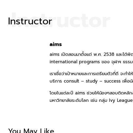
Instructor
Instructor
aims
aims เปิดสอนมาตั้งแต่ พ.ศ. 2538 และได้พัฒน
international programs ของ จุฬาฯ ธรรมศาส
เราเชื่อว่าเป้าหมายและการเตรียมตัวที่ดี จะทำใ
บริการ consult – study – success เพื่อน
โดยในแต่ละปี aims ช่วยให้น้องๆสอบติดหลักสู
มหาวิทยาลัยระดับโลก เช่น กลุ่ม Ivy Leagu
You May Like