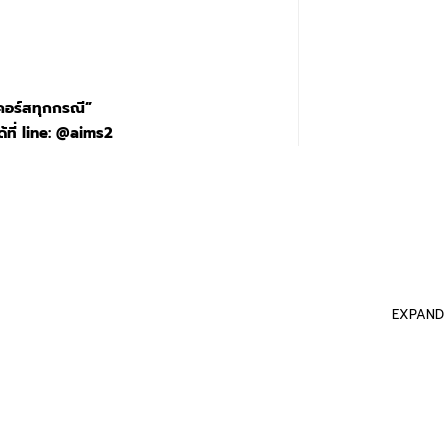
คอร์สทุกกรณี”
้ที่ line: @aims2
EXPAND 