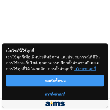
3
Chapter 2: Basic Geometry
3
Chapter 3: Basic Algebra
1
Chapter 4: Graphs and
Functions
เว็บไซต์นี้ใช้คุกกี้
เราใช้คุกกี้เพื่อเพิ่มประสิทธิภาพ และประสบการณ์ที่ดีใน
การใช้งานเว็บไซต์ คุณสามารถเลือกตั้งค่าความยินยอม
1
คุยกับพี่ๆ COUNSELOR เพื่อ
สอบถามข้อมูล
การใช้คุกกี้ได้ โดยคลิก "การตั้งค่าคุกกี้"
นโยบายคุกกี้
รับ CODE สมัคร GED
READY+วางแผนสอบ
ยอมรับทั้งหมด
การตั้งค่าคุกกี้
2
Post-Test & Practice Tests
Prev
Next